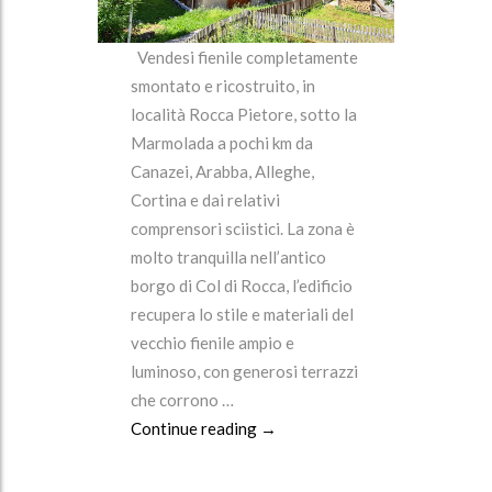
Vendesi fienile completamente
smontato e ricostruito, in
località Rocca Pietore, sotto la
Marmolada a pochi km da
Canazei, Arabba, Alleghe,
Cortina e dai relativi
comprensori sciistici. La zona è
molto tranquilla nell’antico
borgo di Col di Rocca, l’edificio
recupera lo stile e materiali del
vecchio fienile ampio e
luminoso, con generosi terrazzi
che corrono …
Continue reading
Elegante Chalet a Rocca Pietore
→