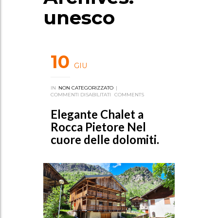
unesco
10
GIU
IN
NON CATEGORIZZATO
|
COMMENTI DISABILITATI
SU
COMMENTS
ELEGANTE
CHALET
Elegante Chalet a
A
ROCCA
Rocca Pietore Nel
PIETORE
cuore delle dolomiti.
NEL
CUORE
DELLE
DOLOMITI.